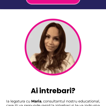
Ai intrebari?
Ia legatura cu
Maria
, consultantul nostru educational,
care iti va raspunde rapid la intrebari si te va indruma