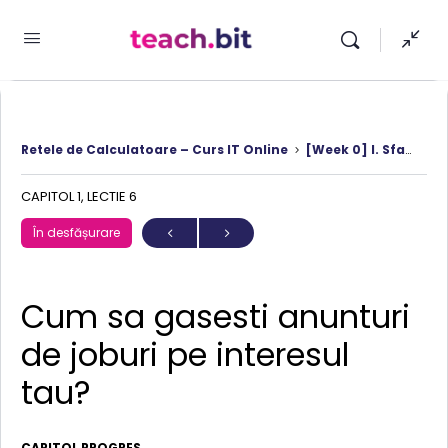
Retele de Calculatoare – Curs IT Online
[Week 0] I. Sfaturi pentru o cariera de succes in Retele de Calculatoare
CAPITOL 1, LECTIE 6
În desfășurare
Cum sa gasesti anunturi
de joburi pe interesul
tau?
CAPITOL PROGRES