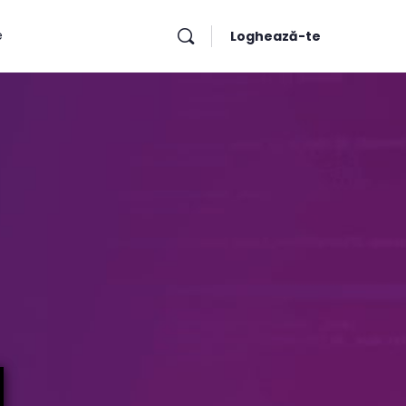
e
Loghează-te