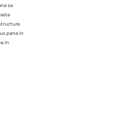
ana sa
easta
structura
dus pana in
ea in