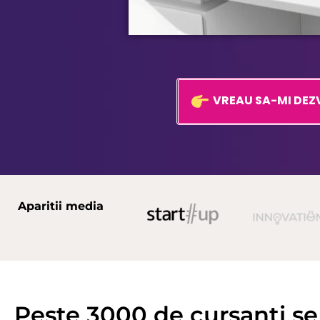
VREAU SA-MI DEZ
Aparitii media
Peste 3000 de cursanti se