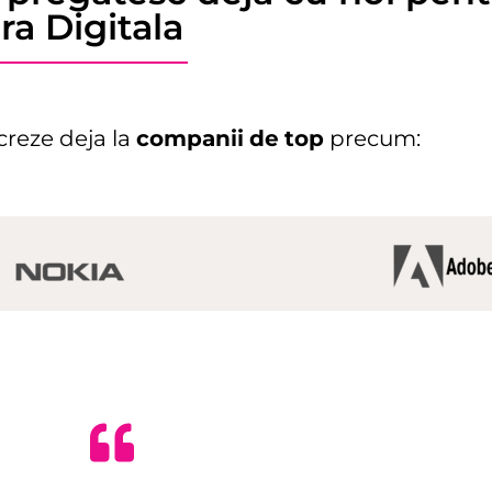
ra Digitala
ucreze deja la
companii
de
top
precum: