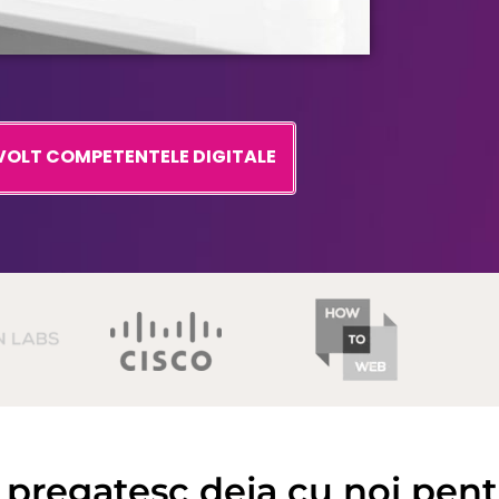
VOLT COMPETENTELE DIGITALE
 pregatesc deja cu noi pen