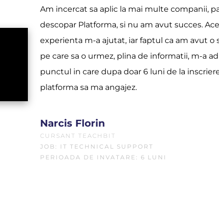
Am incercat sa aplic la mai multe companii, p
descopar Platforma, si nu am avut succes. Ac
experienta m-a ajutat, iar faptul ca am avut o 
pe care sa o urmez, plina de informatii, m-a a
punctul in care dupa doar 6 luni de la inscrier
platforma sa ma angajez.
Narcis Florin
CURSANT TEACHBIT
JOB: IT TECHNICAL SUPPORT
PERIOADA DE INVATARE: 6 LUNI