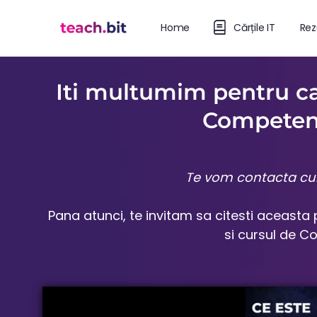
Home
Cărțile IT
Rez
Iti multumim pentru ca 
Competent
Te vom contacta cur
Pana atunci, te invitam sa citesti aceasta
si cursul de C