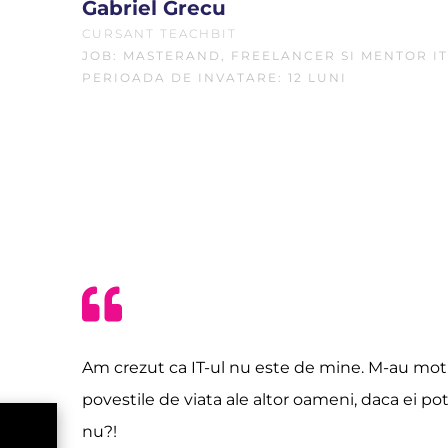
Gabriel Grecu
CURSANT TEACHBIT
JOB: MASTERAND, FREELANCER SI MENTOR IT
PERIOADA DE INVATARE: 12 LUNI
Am crezut ca IT-ul nu este de mine. M-au mot
povestile de viata ale altor oameni, daca ei po
nu?!