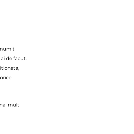
 anumit
 ai de facut.
itionata,
orice
 mai mult