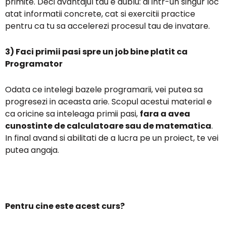
primite. Deci avantajul tau e dublu: ai intr-un singur loc
atat informatii concrete, cat si exercitii practice
pentru ca tu sa accelerezi procesul tau de invatare.
3) Faci primii pasi spre un job bine platit ca
Programator
Odata ce intelegi bazele programarii, vei putea sa
progresezi in aceasta arie. Scopul acestui material e
ca oricine sa inteleaga primii pasi,
fara a avea
cunostinte de calculatoare sau de matematica
.
In final avand si abilitati de a lucra pe un proiect, te vei
putea angaja.
Pentru cine este acest curs?