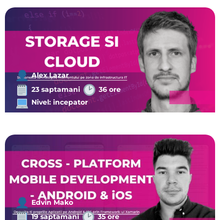
Alex Lazar
23 saptamani
36 ore
Nivel: incepator
Edvin Mako
19 saptamani
35 ore