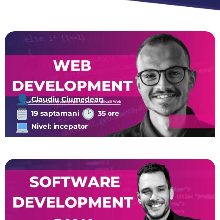
Claudiu Ciumedean
19 saptamani
35 ore
Nivel: incepator