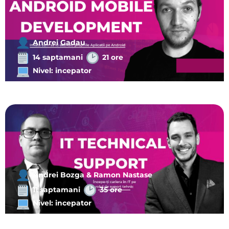
Andrei Gadau
14 saptamani
21 ore
Nivel: incepator
Andrei Bozga & Ramon Nastase
11 saptamani
35 ore
Nivel: incepator