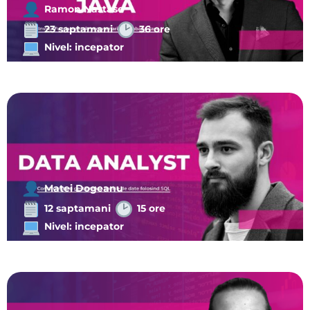
Ramon Nastase
23 saptamani
36 ore
Nivel: incepator
Matei Dogeanu
12 saptamani
15 ore
Nivel: incepator