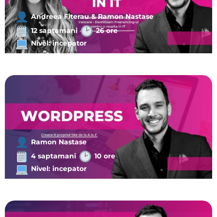
Andreea Fiterau & Ramon Nastase
12 saptamani
26 ore
Nivel: incepator
Ramon Nastase
4 saptamani
10 ore
Nivel: incepator