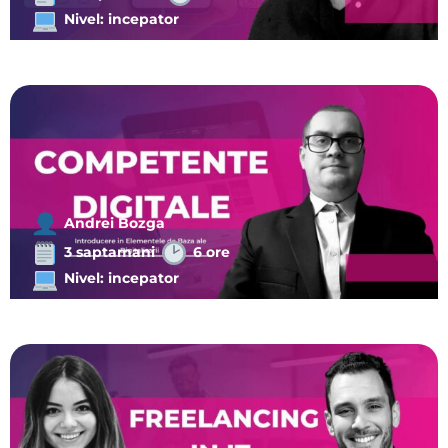
Nivel: incepator
Andrei Bozga
3 saptamani
6 ore
Nivel: incepator