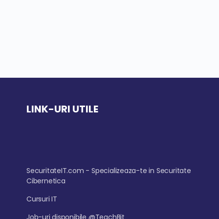
LINK-URI UTILE
SecuritateIT.com - Specializeaza-te in Securitate
Cibernetica
Cursuri IT
Job-uri disponibile @TeachBit