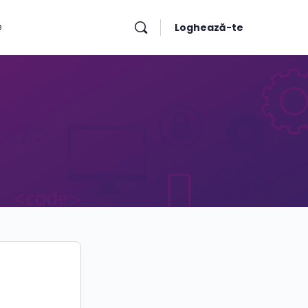
e
Loghează-te