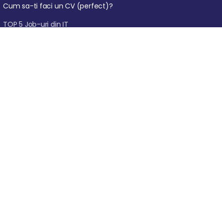
Cum sa-ti faci un CV (perfect)?
TOP 5 Job-uri din IT
Cum sa devii Freelancer din Romania
Afla ce arie din IT ti se potriveste in doar 5 minute
Plata pana in 12 rate fara dobanda cu
cardurile de cumparaturi