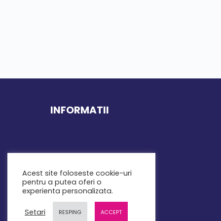
INFORMATII
Contact
Acest site foloseste cookie-uri
pentru a putea oferi o
Termeni si Conditii
experienta personalizata.
Modalitati de Plata
Setari
RESPING
ACCEPT