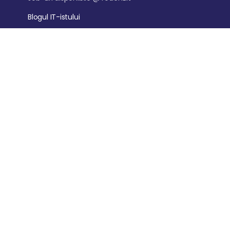
Blogul IT-istului
Rezultatele Cursantilor
Ajutor client
Canalul de YouTube
AutomatizareAI.com
- Digitalizam afaceri. Crestem
profitul
Garantia de retur a banilor timp de 14 zile