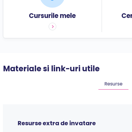
Cursurile mele
Cer
Materiale si link-uri utile
Resurse
Resurse extra de invatare
Certificatele mele
Joburile mele