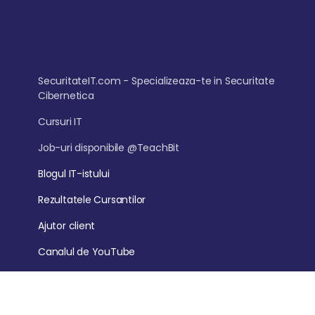
SecuritateIT.com - Specializeaza-te in Securitate
Cibernetica
Cursuri IT
Job-uri disponibile @TeachBit
Blogul IT-istului
Rezultatele Cursantilor
Ajutor client
Canalul de YouTube
AutomatizareAI.com
- Digitalizam afaceri. Crestem
profitul