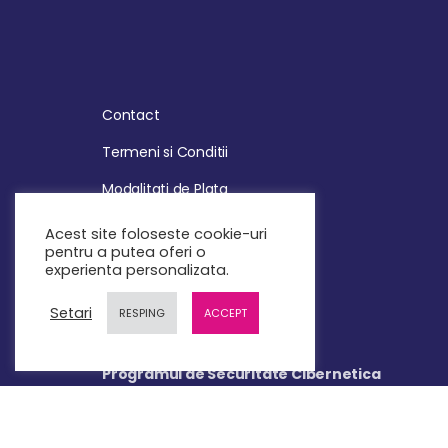
Contact
Termeni si Conditii
Modalitati de Plata
Politica de Retur
Acest site foloseste cookie-uri
pentru a putea oferi o
Politica de Confidentialitate
experienta personalizata.
Politica de Cookies
Setari
RESPING
ACCEPT
ANPC
Programul de Securitate CIbernetica
Programul de Retele de Calculatoare