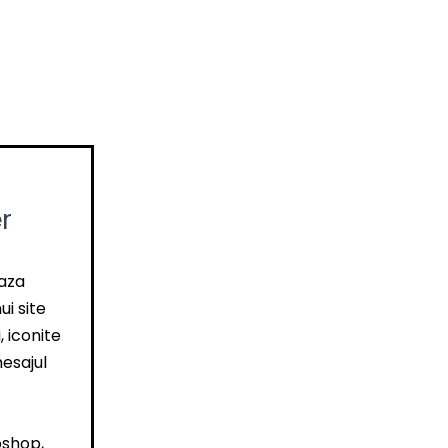
r
aza
ui site
, iconite
esajul
oshop,