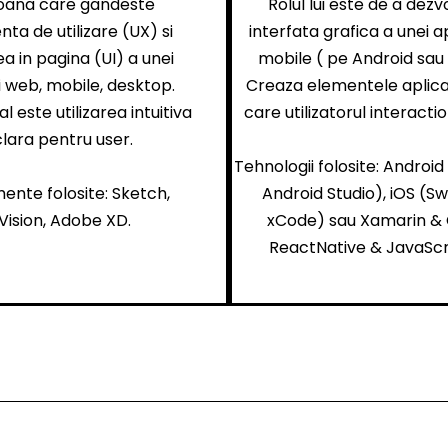
oana care gandeste
Rolul lui este de a dezv
nta de utilizare (UX) si
interfata grafica a unei ap
a in pagina (UI) a unei
mobile ( pe Android sau 
ii web, mobile, desktop.
Creaza elementele aplicat
al este utilizarea intuitiva
care utilizatorul interacti
 clara pentru user.
Tehnologii folosite: Android
ente folosite: Sketch,
Android Studio), iOS (Sw
nVision, Adobe XD.
xCode) sau Xamarin &
ReactNative & JavaScr