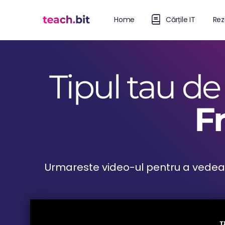
Home
Cărțile IT
Rez
Tipul tau de
F
Urmareste video-ul pentru a vedea ca