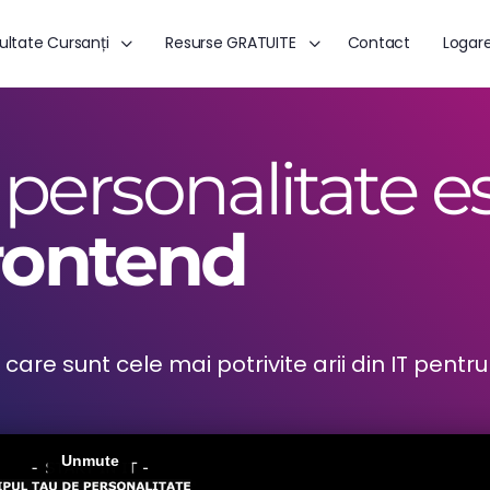
ultate Cursanți
Resurse GRATUITE
Contact
Logar
 personalitate e
rontend
re sunt cele mai potrivite arii din IT pentru