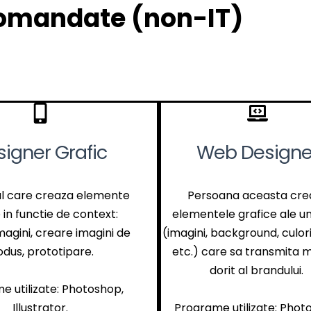
omandate (non-IT)
signer Grafic
Web Designe
l care creaza elemente
Persoana aceasta cre
 in functie de context:
elementele grafice ale un
magini, creare imagini de
(imagini, background, culori
odus, prototipare.
etc.) care sa transmita m
dorit al brandului.
e utilizate: Photoshop,
Illustrator.
Programe utilizate: Phot