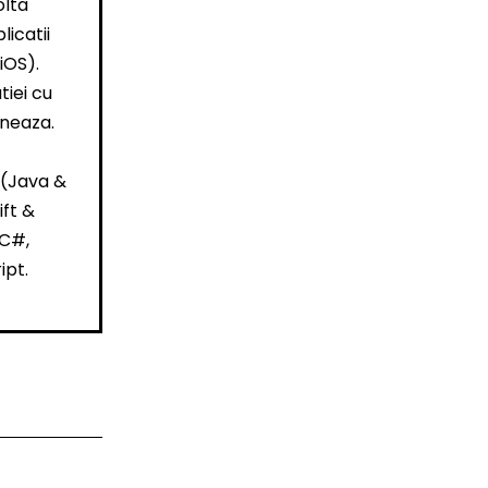
olta
licatii
iOS).
iei cu
oneaza.
 (Java &
ift &
 C#,
ipt.