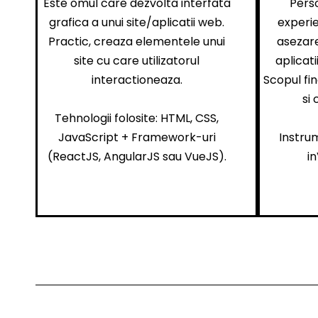
Este omul care dezvolta interfata
Pers
grafica a unui site/aplicatii web.
experie
Practic, creaza elementele unui
asezare
site cu care utilizatorul
aplicat
interactioneaza.
Scopul fin
si
Tehnologii folosite: HTML, CSS,
JavaScript + Framework-uri
Instrum
(ReactJS, AngularJS sau VueJS).
i