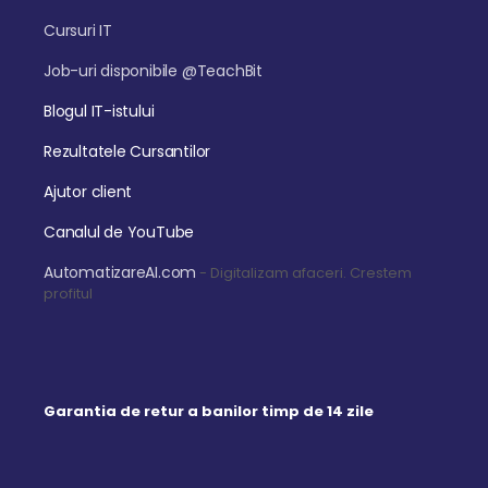
Cursuri IT
Job-uri disponibile @TeachBit
Blogul IT-istului
Rezultatele Cursantilor
Ajutor client
Canalul de YouTube
AutomatizareAI.com
- Digitalizam afaceri. Crestem
profitul
Garantia de retur a banilor timp de 14 zile