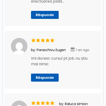
Erori posibile si intretinerea imprimantelor
efectuarea platii…
Gama de imprimante multifunctionale si
Răspunde
consumabile
Folosirea imprimantelor – Practic pe Telefon
Folosirea imprimantelor – Practic pe Laptop
by: Paraschivu Eugen
1 an ago
Imi doresc cursul pt job..nu știu
mai nimic
Răspunde
by: Raluca simion