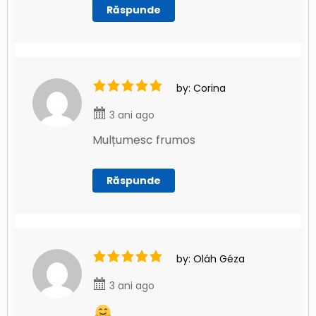
Răspunde
by: Corina
3 ani ago
Mulțumesc frumos
Răspunde
by: Oláh Géza
3 ani ago