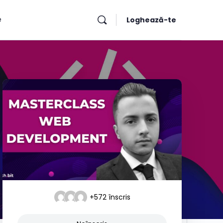
e
Loghează-te
+572
înscris