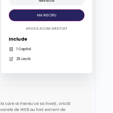
Neînscris
MA INSCRIU
APLICA ACUM GRATUIT
Include
1 Capitol
25 Lectii
a care ai mereu ce sa înveți , oricât
ratoarele de WEB au fost extrem de