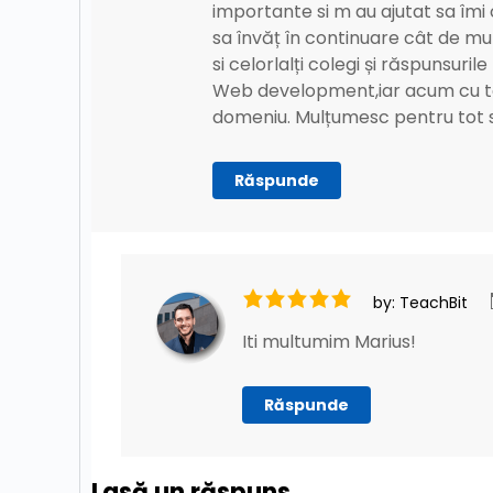
importante si m au ajutat sa îmi 
Sesiune de Mentorat – Programare cu Java
sa învăț în continuare cât de mul
si celorlalți colegi și răspunsur
Sesiune de Mentorat – Programare cu Java
Web development,iar acum cu toa
domeniu. Mulțumesc pentru tot sp
Sesiune de Mentorat – Programare cu Java
Răspunde
Sesiune de Mentorat – Programare cu Java
Sesiune de Mentorat – Programare cu Java
by: TeachBit
Sesiune de Mentorat – Programare cu Java
Iti multumim Marius!
Sesiune de Mentorat – Programare cu Java
Răspunde
Sesiune de Mentorat – Programare cu Java
Lasă un răspuns