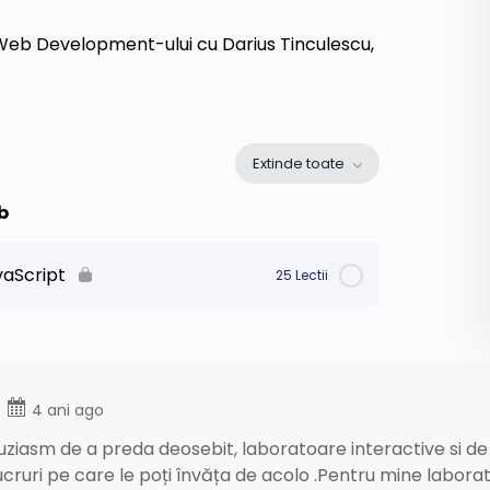
 Web Development-ului cu Darius Tinculescu,
Extinde toate
b
vaScript
25 Lectii
0% Finalizat
0/25 pași
Script #1
4 ani ago
ziasm de a preda deosebit, laboratoare interactive si de l
Script #2
lucruri pe care le poți învăța de acolo .Pentru mine labo