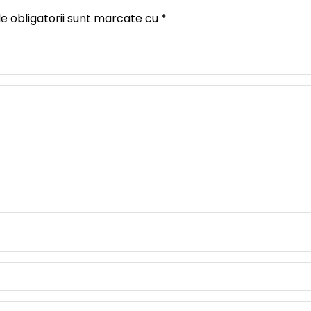
cript #11
e obligatorii sunt marcate cu
*
Script #12
Script #13
Script #14
Script #15
Script #16
Script #17
Script #18
Script #19