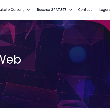
ultate Cursanți
Resurse GRATUITE
Contact
Logar
 Web