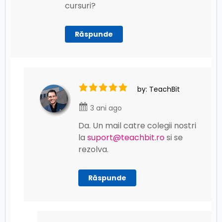
Git – Conflicte
cursuri?
Git – Revert
Git – Branch
Răspunde
Git – git-log
Git – Merge
Git – Comenzi in consola (CLI)
by: TeachBit
Git – Git in vsCode
3 ani ago
Da. Un mail catre colegii nostri
Git – git-readme
la
suport@teachbit.ro
si se
rezolva.
Suport Curs Git
Răspunde
Cheat Sheet-ul oficial Git & GitHub