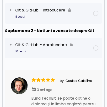
Git & GitHub – Introducere
8 Lectii
Saptamana 2 - Notiuni avansate despre Git
Conținut Capitol
0% Finalizat
0/8 pași
Git – Versionarea
Git & GitHub – Aprofundare
10 Lectii
Git – Requirements
Conținut Capitol
0% Finalizat
0/10 pași
Git – Clone
Git – Stash
by: Costas Catalina
Git – Flow
3 ani ago
Git – Ignore
Git – Pull-Push
Buna TechBit, se poate obține o
diploma și in limba engleză pentru
Git – Discard