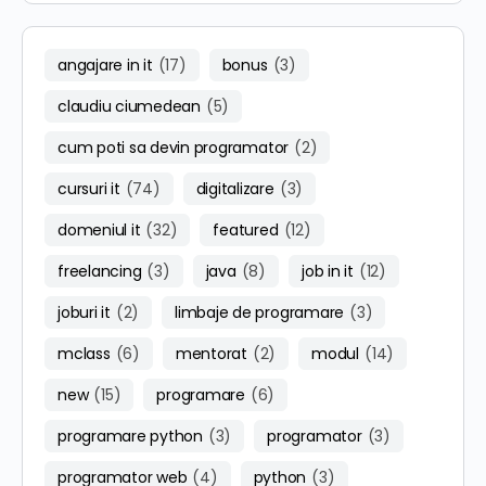
angajare in it
(17)
bonus
(3)
claudiu ciumedean
(5)
cum poti sa devin programator
(2)
cursuri it
(74)
digitalizare
(3)
domeniul it
(32)
featured
(12)
freelancing
(3)
java
(8)
job in it
(12)
joburi it
(2)
limbaje de programare
(3)
mclass
(6)
mentorat
(2)
modul
(14)
new
(15)
programare
(6)
programare python
(3)
programator
(3)
programator web
(4)
python
(3)