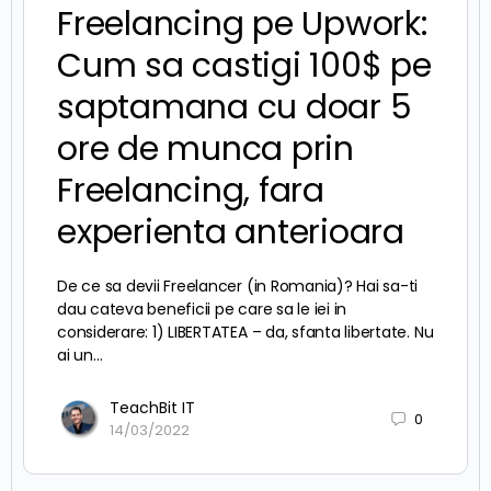
Freelancing pe Upwork:
Cum sa castigi 100$ pe
saptamana cu doar 5
ore de munca prin
Freelancing, fara
experienta anterioara
De ce sa devii Freelancer (in Romania)? Hai sa-ti
dau cateva beneficii pe care sa le iei in
considerare: 1) LIBERTATEA – da, sfanta libertate. Nu
ai un…
TeachBit IT
0
14/03/2022