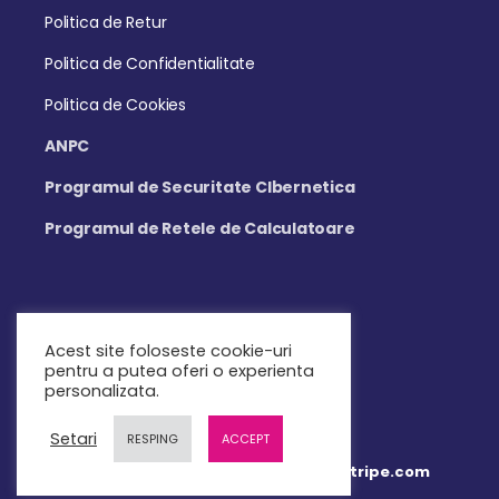
Politica de Retur
Politica de Confidentialitate
Politica de Cookies
ANPC
Programul de Securitate CIbernetica
Programul de Retele de Calculatoare
Acest site foloseste cookie-uri
Mail: contact@teachbit.ro
pentru a putea oferi o experienta
personalizata.
Setari
RESPING
ACCEPT
Plata online 100% securizata prin Stripe.com