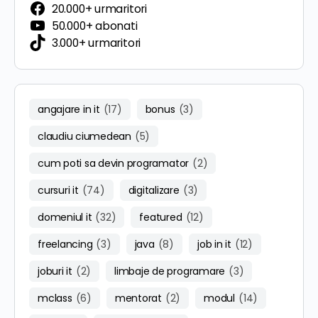
20.000+ urmaritori
50.000+ abonati
3.000+ urmaritori
angajare in it
(17)
bonus
(3)
claudiu ciumedean
(5)
cum poti sa devin programator
(2)
cursuri it
(74)
digitalizare
(3)
domeniul it
(32)
featured
(12)
freelancing
(3)
java
(8)
job in it
(12)
joburi it
(2)
limbaje de programare
(3)
mclass
(6)
mentorat
(2)
modul
(14)