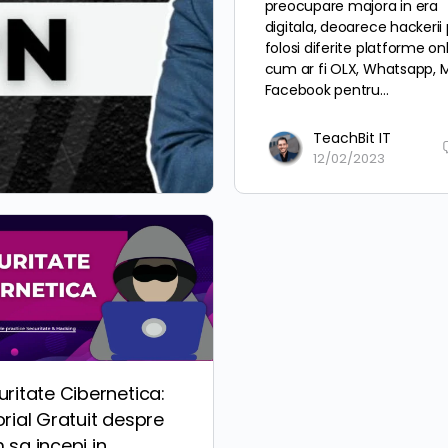
preocupare majora in era
digitala, deoarece hackerii
folosi diferite platforme onl
cum ar fi OLX, Whatsapp, Ma
Facebook pentru…
TeachBit IT
12/02/2023
uritate Cibernetica:
rial Gratuit despre
 sa incepi in