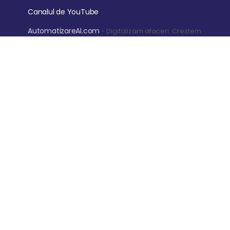
Canalul de YouTube
AutomatizareAI.com
- Digitalizam afaceri. Crestem
profitul
Garantia de retur a banilor timp de 14 zile