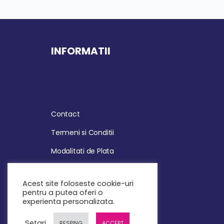
INFORMATII
Contact
Termeni si Conditii
Modalitati de Plata
Politica de Retur
Acest site foloseste cookie-uri
Politica de Confidentialitate
pentru a putea oferi o
experienta personalizata.
Politica de Cookies
Setari
RESPING
ACCEPT