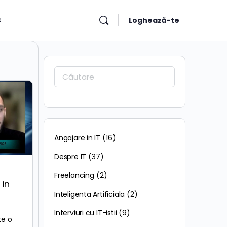
e
Loghează-te
Caută:
Angajare in IT
(16)
Despre IT
(37)
Freelancing
(2)
 in
Inteligenta Artificiala
(2)
Interviuri cu IT-istii
(9)
te o