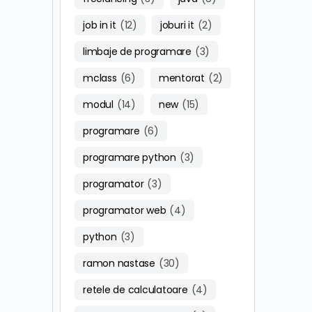
job in it
(12)
joburi it
(2)
limbaje de programare
(3)
mclass
(6)
mentorat
(2)
modul
(14)
new
(15)
programare
(6)
programare python
(3)
programator
(3)
programator web
(4)
python
(3)
ramon nastase
(30)
retele de calculatoare
(4)