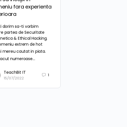
eniu fara experienta
erioara
i dorim sa-ti vorbim
re partea de Securitate
netica & Ethical Hacking.
omeniu extrem de hot
si mereu cautat in piata.
facut numeroase…
TeachBit IT
1
15/07/2022