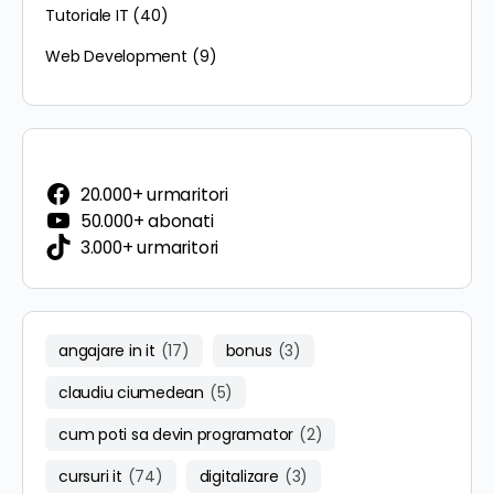
Tutoriale IT
(40)
Web Development
(9)
20.000+ urmaritori
50.000+ abonati
3.000+ urmaritori
angajare in it
(17)
bonus
(3)
claudiu ciumedean
(5)
cum poti sa devin programator
(2)
cursuri it
(74)
digitalizare
(3)