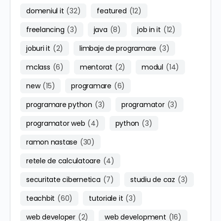
domeniul it
(32)
featured
(12)
freelancing
(3)
java
(8)
job in it
(12)
joburi it
(2)
limbaje de programare
(3)
mclass
(6)
mentorat
(2)
modul
(14)
new
(15)
programare
(6)
programare python
(3)
programator
(3)
programator web
(4)
python
(3)
ramon nastase
(30)
retele de calculatoare
(4)
securitate cibernetica
(7)
studiu de caz
(3)
teachbit
(60)
tutoriale it
(3)
web developer
(2)
web development
(16)