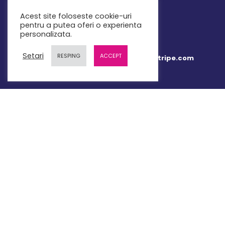
Mail: contact@teachbit.ro
Acest site foloseste cookie-uri
pentru a putea oferi o experienta
personalizata.
Setari
RESPING
ACCEPT
Plata online 100% securizata prin Stripe.com
LINK-URI UTILE