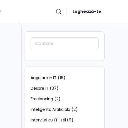
e
Loghează-te
Caută:
Angajare in IT
(16)
Despre IT
(37)
Freelancing
(2)
Inteligenta Artificiala
(2)
Interviuri cu IT-istii
(9)