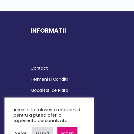
INFORMATII
Contact
Termeni si Conditii
Modalitati de Plata
Politica de Retur
Acest site foloseste cookie-uri
Politica de Confidentialitate
pentru a putea oferi o
experienta personalizata.
Politica de Cookies
Setari
RESPING
ACCEPT