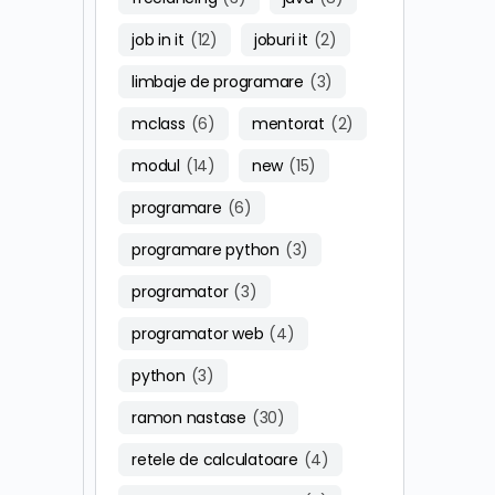
job in it
(12)
joburi it
(2)
limbaje de programare
(3)
mclass
(6)
mentorat
(2)
modul
(14)
new
(15)
programare
(6)
programare python
(3)
programator
(3)
programator web
(4)
python
(3)
ramon nastase
(30)
retele de calculatoare
(4)