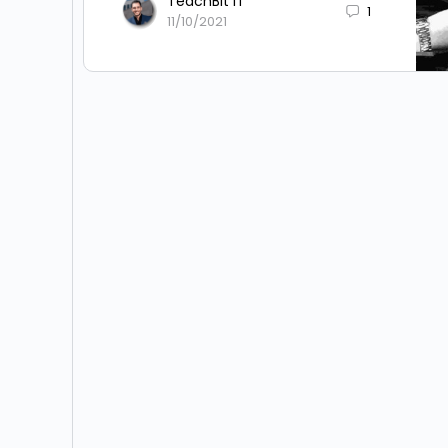
TeachBit IT
1
11/10/2021