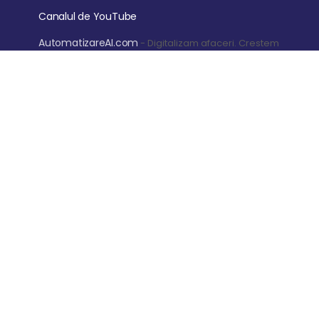
Canalul de YouTube
AutomatizareAI.com
- Digitalizam afaceri. Crestem
profitul
Garantia de retur a banilor timp de 14 zile