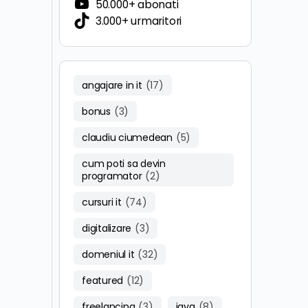
50.000+ abonati
3.000+ urmaritori
angajare in it
(17)
bonus
(3)
claudiu ciumedean
(5)
cum poti sa devin
programator
(2)
cursuri it
(74)
digitalizare
(3)
domeniul it
(32)
featured
(12)
freelancing
(3)
java
(8)