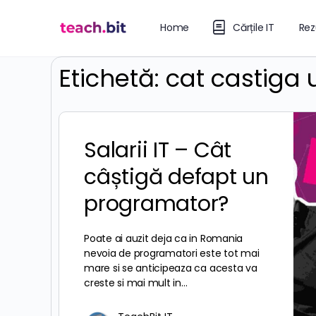
Home
Cărțile IT
Rez
Etichetă:
cat castiga
Salarii IT – Cât
câștigă defapt un
programator?
Poate ai auzit deja ca in Romania
nevoia de programatori este tot mai
mare si se anticipeaza ca acesta va
creste si mai mult in…