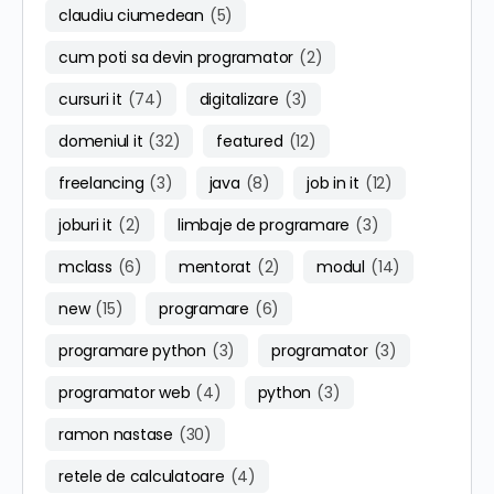
claudiu ciumedean
(5)
cum poti sa devin programator
(2)
cursuri it
(74)
digitalizare
(3)
domeniul it
(32)
featured
(12)
freelancing
(3)
java
(8)
job in it
(12)
joburi it
(2)
limbaje de programare
(3)
mclass
(6)
mentorat
(2)
modul
(14)
new
(15)
programare
(6)
programare python
(3)
programator
(3)
programator web
(4)
python
(3)
ramon nastase
(30)
retele de calculatoare
(4)