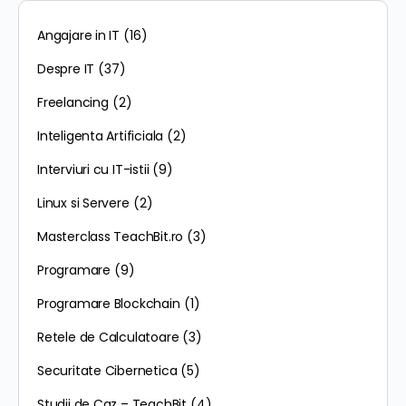
Angajare in IT
(16)
Despre IT
(37)
Freelancing
(2)
Inteligenta Artificiala
(2)
Interviuri cu IT-istii
(9)
Linux si Servere
(2)
Masterclass TeachBit.ro
(3)
Programare
(9)
Programare Blockchain
(1)
Retele de Calculatoare
(3)
Securitate Cibernetica
(5)
Studii de Caz – TeachBit
(4)