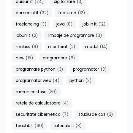
cursuri it
(74)
digitalizare
(3)
domeniul it
(32)
featured
(12)
freelancing
(3)
java
(8)
job in it
(12)
joburi it
(2)
limbaje de programare
(3)
mclass
(6)
mentorat
(2)
modul
(14)
new
(15)
programare
(6)
programare python
(3)
programator
(3)
programator web
(4)
python
(3)
ramon nastase
(30)
retele de calculatoare
(4)
securitate cibernetica
(7)
studiu de caz
(3)
teachbit
(60)
tutoriale it
(3)