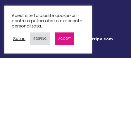
Mail: contact@teachbit.ro
Acest site foloseste cookie-uri
pentru a putea oferi o experienta
personalizata.
Setari
RESPING
ACCEPT
Plata online 100% securizata prin Stripe.com
LINK-URI UTILE