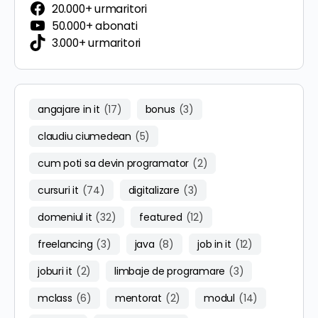
20.000+ urmaritori
50.000+ abonati
3.000+ urmaritori
angajare in it
(17)
bonus
(3)
claudiu ciumedean
(5)
cum poti sa devin programator
(2)
cursuri it
(74)
digitalizare
(3)
domeniul it
(32)
featured
(12)
freelancing
(3)
java
(8)
job in it
(12)
joburi it
(2)
limbaje de programare
(3)
mclass
(6)
mentorat
(2)
modul
(14)