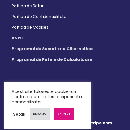
Politica de Retur
Politica de Confidentialitate
Politica de Cookies
ANPC
Programul de Securitate CIbernetica
Programul de Retele de Calculatoare
Acest site foloseste cookie-uri
Mail: contact@teachbit.ro
pentru a putea oferi o experienta
personalizata.
Setari
RESPING
ACCEPT
Plata online 100% securizata prin Stripe.com