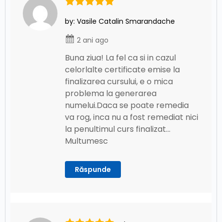
personale? – Bune Practici
by: Vasile Catalin Smarandache
Despre Protocolul SSL/TLS
Securizarea laptop-ului/PC-ului
2 ani ago
Buna ziua! La fel ca si in cazul
Securizarea Telefonului Mobil
celorlalte certificate emise la
finalizarea cursului, e o mica
problema la generarea
numelui.Daca se poate remedia
va rog, inca nu a fost remediat nici
la penultimul curs finalizat…
Multumesc
Răspunde