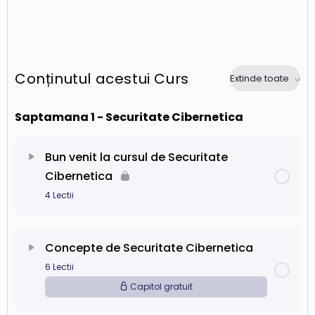
Conținutul acestui Curs
Extinde toate
Saptamana 1 - Securitate Cibernetica
Bun venit la cursul de Securitate
Cibernetica
4 Lectii
Conținut Capitol
0% Finalizat
0/4 pași
Concepte de Securitate Cibernetica
6 Lectii
[ INCEPE AICI ] Bine ai venit la curs!
Capitol gratuit
De ce ai nevoie inainte de a parcurge acest