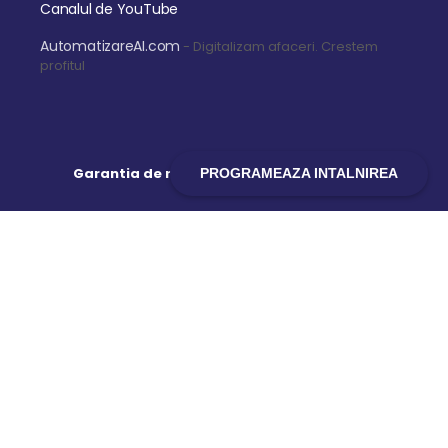
Canalul de YouTube
AutomatizareAI.com
- Digitalizam afaceri. Crestem
profitul
Garantia de retur a banilor timp de 14 zile
PROGRAMEAZA INTALNIREA
CELE MAI CITITE ARTICOLE
Ce Salarii sunt in IT