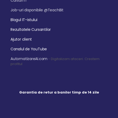
Cursuri IT
Job-uri disponibile @TeachBit
Blogul IT-istului
Rezultatele Cursantilor
Ajutor client
Canalul de YouTube
AutomatizareAI.com
- Digitalizam afaceri. Crestem
profitul
Garantia de retur a banilor timp de 14 zile