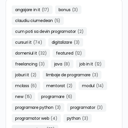
angajare in it
(17)
bonus
(3)
claudiu ciumedean
(5)
cum poti sa devin programator
(2)
cursuri it
(74)
digitalizare
(3)
domeniul it
(32)
featured
(12)
freelancing
(3)
java
(8)
job in it
(12)
joburi it
(2)
limbaje de programare
(3)
mclass
(6)
mentorat
(2)
modul
(14)
new
(15)
programare
(6)
programare python
(3)
programator
(3)
programator web
(4)
python
(3)