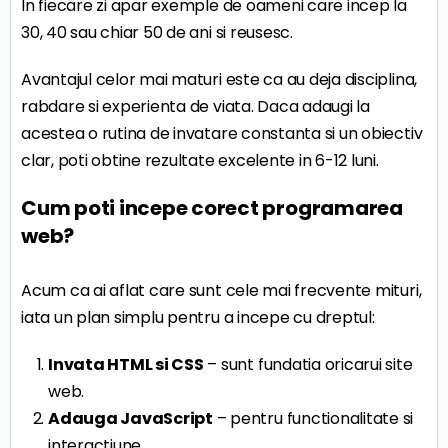
In fiecare zi apar exemple de oameni care incep la
30, 40 sau chiar 50 de ani si reusesc.
Avantajul celor mai maturi este ca au deja disciplina,
rabdare si experienta de viata. Daca adaugi la
acestea o rutina de invatare constanta si un obiectiv
clar, poti obtine rezultate excelente in 6-12 luni.
Cum poti incepe corect programarea
web?
Acum ca ai aflat care sunt cele mai frecvente mituri,
iata un plan simplu pentru a incepe cu dreptul:
Invata HTML si CSS
– sunt fundatia oricarui site
web.
Adauga JavaScript
– pentru functionalitate si
interactiune.