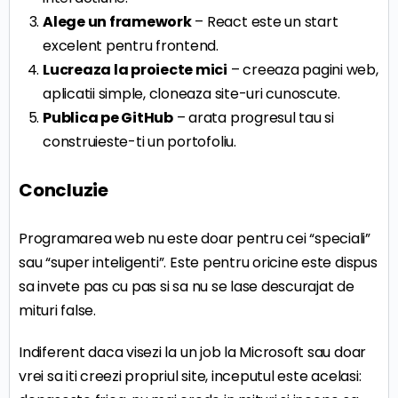
Alege un framework
– React este un start
excelent pentru frontend.
Lucreaza la proiecte mici
– creeaza pagini web,
aplicatii simple, cloneaza site-uri cunoscute.
Publica pe GitHub
– arata progresul tau si
construieste-ti un portofoliu.
Concluzie
Programarea web nu este doar pentru cei “speciali”
sau “super inteligenti”. Este pentru oricine este dispus
sa invete pas cu pas si sa nu se lase descurajat de
mituri false.
Indiferent daca visezi la un job la Microsoft sau doar
vrei sa iti creezi propriul site, inceputul este acelasi: