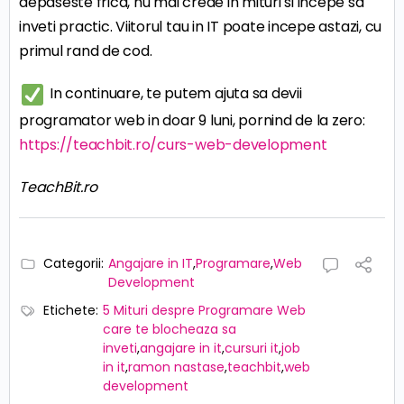
depaseste frica, nu mai crede in mituri si incepe sa
inveti practic. Viitorul tau in IT poate incepe astazi, cu
primul rand de cod.
In continuare, te putem ajuta sa devii
programator web in doar 9 luni, pornind de la zero:
https://teachbit.ro/curs-web-development
TeachBit.ro
Categorii:
Angajare in IT
,
Programare
,
Web
Development
Etichete:
5 Mituri despre Programare Web
care te blocheaza sa
inveti
,
angajare in it
,
cursuri it
,
job
in it
,
ramon nastase
,
teachbit
,
web
development