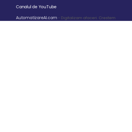
Canalul de YouTube
AutomatizareAI.com
- Digitalizam afaceri. Crestem
profitul
Garantia de retur a banilor timp de 14 zile