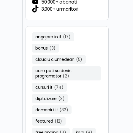
50.000+ abonati
3.000+ urmaritori
angajare in it
(17)
bonus
(3)
claudiu ciumedean
(5)
cum poti sa devin
programator
(2)
cursuri it
(74)
digitalizare
(3)
domeniul it
(32)
featured
(12)
freelancing
(3)
java
(8)