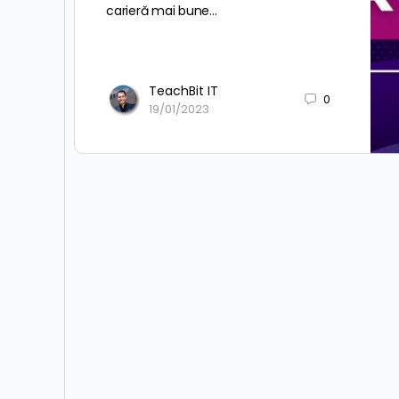
carieră mai bune…
TeachBit IT
0
19/01/2023