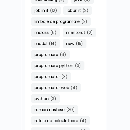
job in it
(12)
joburi it
(2)
limbaje de programare
(3)
mclass
(6)
mentorat
(2)
modul
(14)
new
(15)
programare
(6)
programare python
(3)
programator
(3)
programator web
(4)
python
(3)
ramon nastase
(30)
retele de calculatoare
(4)