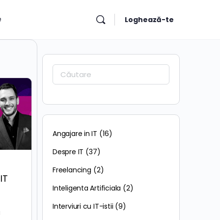
e
Loghează-te
Caută:
Angajare in IT
(16)
Despre IT
(37)
Freelancing
(2)
IT
Inteligenta Artificiala
(2)
Interviuri cu IT-istii
(9)
a