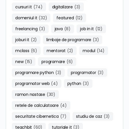
cursuri it
(74)
digitalizare
(3)
domeniul it
(32)
featured
(12)
freelancing
(3)
java
(8)
job in it
(12)
joburi it
(2)
limbaje de programare
(3)
mclass
(6)
mentorat
(2)
modul
(14)
new
(15)
programare
(6)
programare python
(3)
programator
(3)
programator web
(4)
python
(3)
ramon nastase
(30)
retele de calculatoare
(4)
securitate cibernetica
(7)
studiu de caz
(3)
teachbit
(60)
tutoriale it
(3)