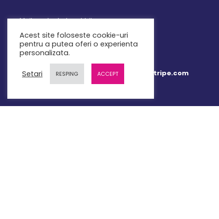
Mail: contact@teachbit.ro
Acest site foloseste cookie-uri
pentru a putea oferi o experienta
personalizata.
Plata online 100% securizata prin Stripe.com
Setari
RESPING
ACCEPT