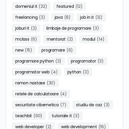
domeniul it
(32)
featured
(12)
freelancing
(3)
java
(8)
job in it
(12)
joburi it
(2)
limbaje de programare
(3)
mclass
(6)
mentorat
(2)
modul
(14)
new
(15)
programare
(6)
programare python
(3)
programator
(3)
programator web
(4)
python
(3)
ramon nastase
(30)
retele de calculatoare
(4)
securitate cibernetica
(7)
studiu de caz
(3)
teachbit
(60)
tutoriale it
(3)
web developer
(2)
web development
(16)