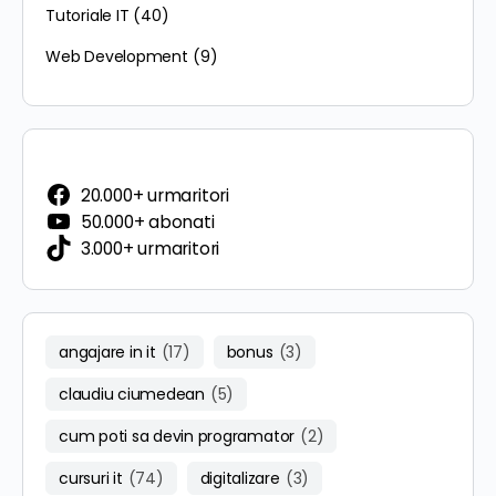
Tutoriale IT
(40)
Web Development
(9)
20.000+ urmaritori
50.000+ abonati
3.000+ urmaritori
angajare in it
(17)
bonus
(3)
claudiu ciumedean
(5)
cum poti sa devin programator
(2)
cursuri it
(74)
digitalizare
(3)