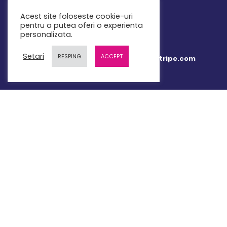
Mail: contact@teachbit.ro
Acest site foloseste cookie-uri
pentru a putea oferi o experienta
personalizata.
Setari
RESPING
ACCEPT
Plata online 100% securizata prin Stripe.com
LINK-URI UTILE