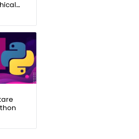
hical
tare
thon