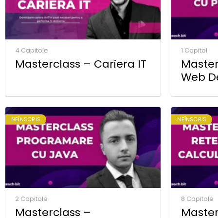
4 Capitole
1 Capitol
Masterclass – Cariera IT
Master
Web D
Pytho
NEÎNSCRIS
NEÎNSCRIS
2 Capitole
8 Capitole
Masterclass –
Master