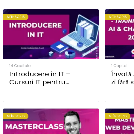
NEÎNSCRIS
NEÎNSCRIS
14 Capitole
1 Capitol
Introducere in IT –
Învatǎ
Cursuri IT pentru
zi fǎrǎ
incepatori
locul 
NEÎNSCRIS
NEÎNSCRIS