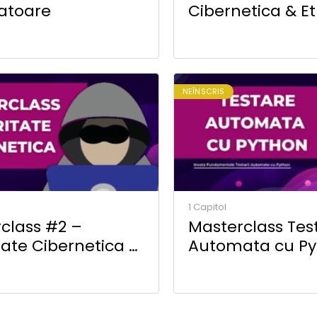
atoare
Cibernetica & Et
Hacking
NEÎNSCRIS
1 Capitol
class #2 –
Masterclass Tes
tate Cibernetica &
Automata cu Py
l Hacking