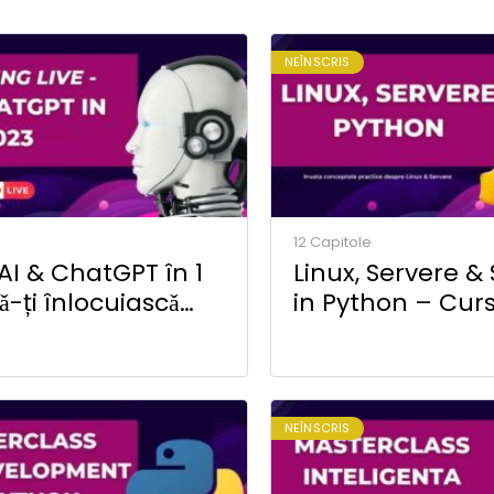
NEÎNSCRIS
12 Capitole
 AI & ChatGPT în 1
Linux, Servere & 
 sǎ-ți înlocuiascǎ
in Python – Curs
de muncǎ
Online
NEÎNSCRIS