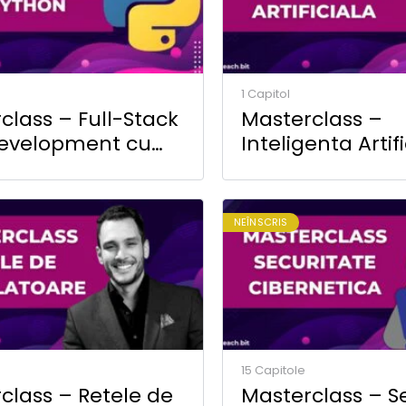
1 Capitol
class – Full-Stack
Masterclass –
evelopment cu
Inteligenta Artif
n
Machine Learni
Python
NEÎNSCRIS
15 Capitole
class – Retele de
Masterclass – S