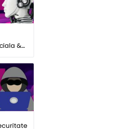
iciala &
ng cu
ecuritate