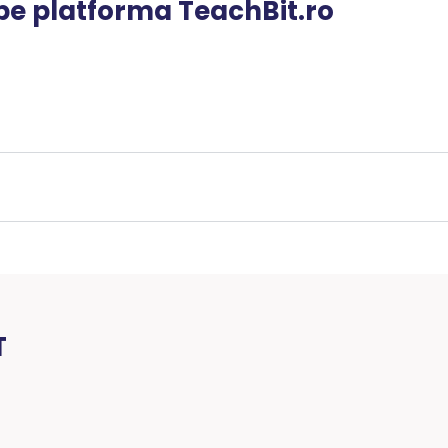
 pe platforma TeachBit.ro
T