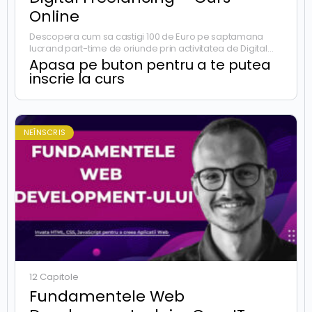
Online
Descopera cum sa castigi 100 de Euro pe saptamana
lucrand part-time de oriunde prin activitatea de Digital
Freelancer cu experienta minima in domeniu.
Apasa pe buton pentru a te putea
inscrie la curs
NEÎNSCRIS
12 Capitole
Fundamentele Web