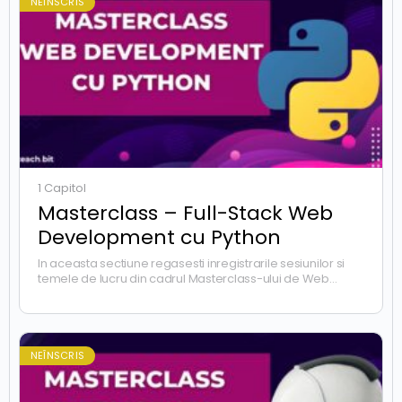
NEÎNSCRIS
1 Capitol
Masterclass – Full-Stack Web
Development cu Python
In aceasta sectiune regasesti inregistrarile sesiunilor si
temele de lucru din cadrul Masterclass-ului de Web
Development cu Python din cadrul platformei TeachBit.
Mentoratul este realizat…
NEÎNSCRIS