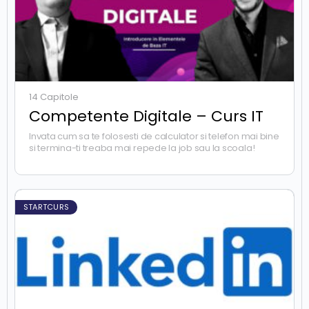
14 Capitole
Competente Digitale – Curs IT
Invata cum sa te folosesti de calculator si telefon mai bine
si termina-ti treaba mai repede la job sau la scoala!
STARTCURS