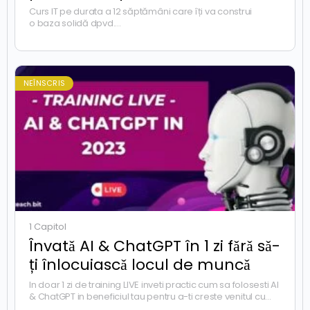
Curs IT pe
durata
a 12
săptămâni
care
îți
va
construi
o
baza
solidă
dpvd.
a
competențelor
digitale
și
tehnice
IT
,
relevante
pentru
nouă
era
NEÎNSCRIS
1 Capitol
Învatǎ AI & ChatGPT în 1 zi fǎrǎ sǎ-
ți înlocuiascǎ locul de muncǎ
In doar 1 zi de training LIVE inveti practic cum sa folosesti AI
& ChatGPT in beneficiul tau pentru a-ti creste venitul cu
pana la…