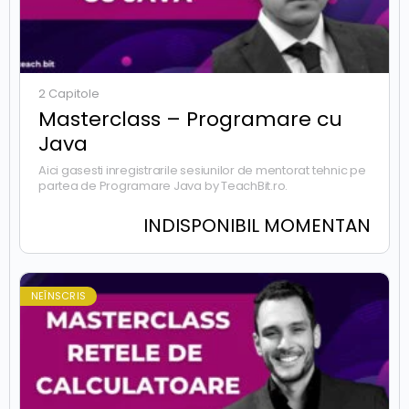
2 Capitole
Masterclass – Programare cu
Java
Aici gasesti inregistrarile sesiunilor de mentorat tehnic pe
partea de Programare Java by TeachBit.ro.
INDISPONIBIL MOMENTAN
NEÎNSCRIS