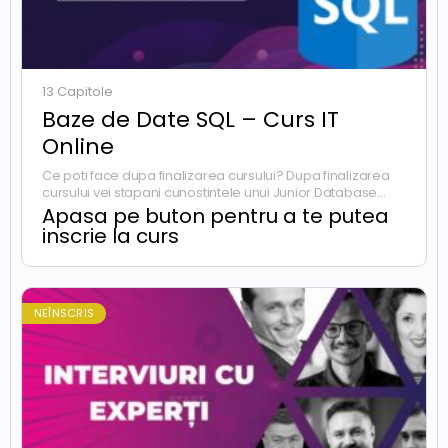
13 Capitole
Baze de Date SQL – Curs IT
Online
Ce poti face dupa finalizarea cursului? Dupa finalizarea
cursului vei stapani cunostintele unui Junior Database
Developer. Pe langa aceste cunostinte vei avea atat un
Apasa pe buton pentru a te putea
proiect dezvoltat de…
inscrie la curs
NEÎNSCRIS