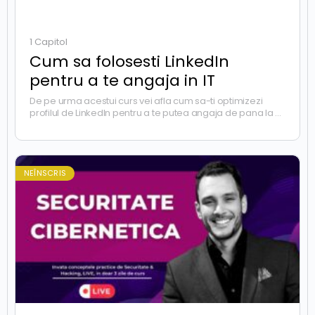
1 Capitol
Cum sa folosesti LinkedIn
pentru a te angaja in IT
De pe urma acestui curs vei afla cum sa-ti optimizezi
profilul de LinkedIn pentru a te putea angaja de pana la 5x
mai rapid in…
NEÎNSCRIS