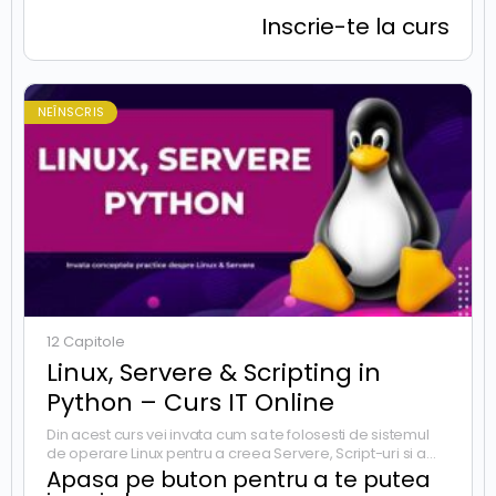
Inscrie-te la curs
NEÎNSCRIS
12 Capitole
Linux, Servere & Scripting in
Python – Curs IT Online
Din acest curs vei invata cum sa te folosesti de sistemul
de operare Linux pentru a creea Servere, Script-uri si a
realiza task-uri de rutina.…
Apasa pe buton pentru a te putea