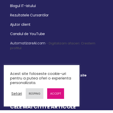
Blogul IT-istului
Rezultatele Cursantilor
Ajutor client
Canalul de YouTube
AutomatizareAI.com
- Digitalizam afaceri. Crestem
profitul
Acest site foloseste cookie-uri
Garantia de retur a banilor timp de 14 zile
pentru a putea oferi o experienta
personalizata.
Setari
RESPING
ACCEPT
CELE MAI CITITE ARTICOLE