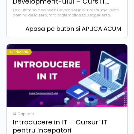
Development-ului – Curs IT
Online
Te ajutam sa devii Web Developer in 12 luni sau mai putin
pornind de la zero, fara matematica sau experienta
anterioara. Apasa pe buton si aplica acum in program.
Apasa pe buton si APLICA ACUM
NEÎNSCRIS
14 Capitole
Introducere in IT – Cursuri IT
pentru incepatori