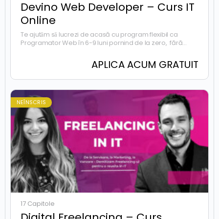
Devino Web Developer – Curs IT
Online
Te ajutǎm sǎ lucrezi de acasă cu program flexibil ca
Programator Web în 6-9 luni pornind de la zero, fără
matematicǎ sau experientǎ în domeniu. Apasǎ pe buton și
aplicǎ acum în program.
APLICA ACUM GRATUIT
NEÎNSCRIS
17 Capitole
Digital Freelancing – Curs