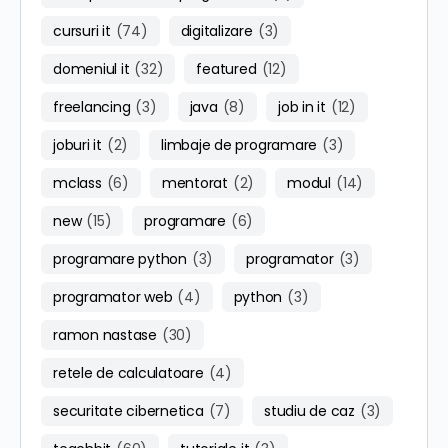
cursuri it
(74)
digitalizare
(3)
domeniul it
(32)
featured
(12)
freelancing
(3)
java
(8)
job in it
(12)
joburi it
(2)
limbaje de programare
(3)
mclass
(6)
mentorat
(2)
modul
(14)
new
(15)
programare
(6)
programare python
(3)
programator
(3)
programator web
(4)
python
(3)
ramon nastase
(30)
retele de calculatoare
(4)
securitate cibernetica
(7)
studiu de caz
(3)