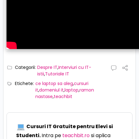
Categorii:
Despre IT
,
Interviuri cu IT-
istii
,
Tutoriale IT
Etichete:
ce laptop sa aleg
,
cursuri
it
,
domeniul it
,
laptop
,
ramon
nastase
,
teachbit
Cursuri IT Gratuite pentru Elevi si
Studenti.
Intra pe
teachbit.ro
si aplica