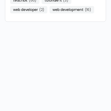
teachbit
(60)
tutoriale it
(3)
web developer
(2)
web development
(16)