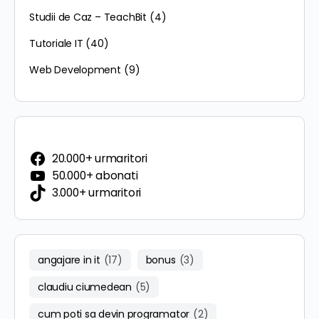
Studii de Caz – TeachBit
(4)
Tutoriale IT
(40)
Web Development
(9)
20.000+ urmaritori
50.000+ abonati
3.000+ urmaritori
angajare in it
(17)
bonus
(3)
claudiu ciumedean
(5)
cum poti sa devin programator
(2)