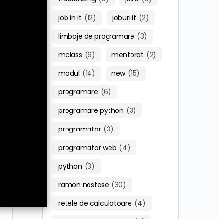
job in it
(12)
joburi it
(2)
limbaje de programare
(3)
mclass
(6)
mentorat
(2)
modul
(14)
new
(15)
programare
(6)
programare python
(3)
programator
(3)
programator web
(4)
python
(3)
ramon nastase
(30)
retele de calculatoare
(4)