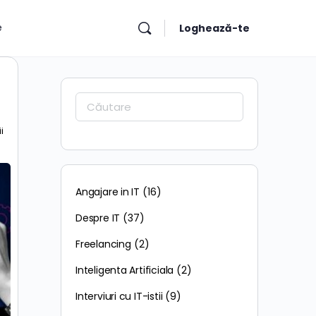
e
Loghează-te
Caută:
i
Angajare in IT
(16)
Despre IT
(37)
Freelancing
(2)
Inteligenta Artificiala
(2)
Interviuri cu IT-istii
(9)