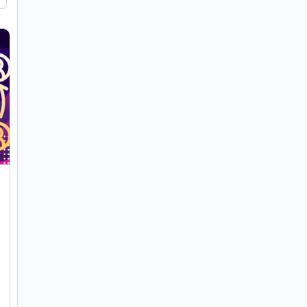
Securitate Cibernetica: Tutorial
Gratuit despre cum sa incepi in
domeniu fara experienta anterioara
Astazi dorim sa-ti vorbim despre partea de
Securitate Cibernetica & Ethical Hacking. Un
domeniu extrem de hot