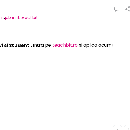
it
,
job in it
,
teachbit
i si Studenti.
Intra pe
teachbit.ro
si aplica acum!