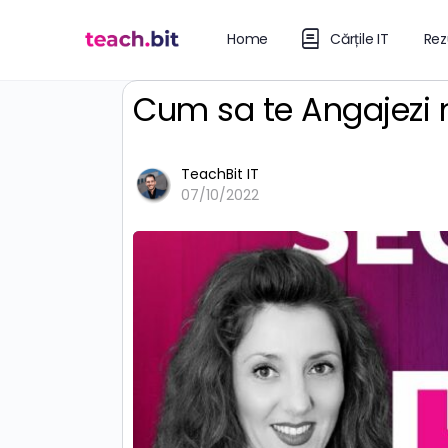
Home
Cărțile IT
Rez
Cum sa te Angajezi m
TeachBit IT
07/10/2022