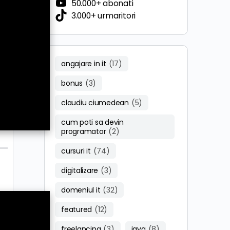
50.000+ abonati
3.000+ urmaritori
angajare in it
(17)
bonus
(3)
claudiu ciumedean
(5)
cum poti sa devin
programator
(2)
cursuri it
(74)
digitalizare
(3)
domeniul it
(32)
featured
(12)
freelancing
(3)
java
(8)