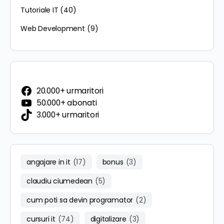
Tutoriale IT
(40)
Web Development
(9)
20.000+ urmaritori
50.000+ abonati
3.000+ urmaritori
angajare in it
(17)
bonus
(3)
claudiu ciumedean
(5)
cum poti sa devin programator
(2)
cursuri it
(74)
digitalizare
(3)