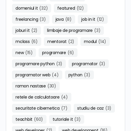
domeniul it
(32)
featured
(12)
freelancing
(3)
java
(8)
job in it
(12)
joburi it
(2)
limbaje de programare
(3)
mclass
(6)
mentorat
(2)
modul
(14)
new
(15)
programare
(6)
programare python
(3)
programator
(3)
programator web
(4)
python
(3)
ramon nastase
(30)
retele de calculatoare
(4)
securitate cibernetica
(7)
studiu de caz
(3)
teachbit
(60)
tutoriale it
(3)
web developer
(2)
web development
(16)